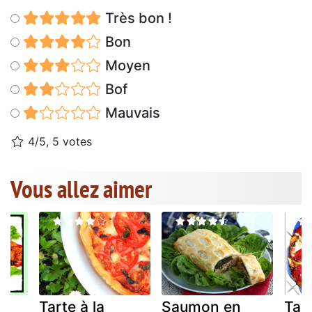
Très bon !
Bon
Moyen
Bof
Mauvais
4/5, 5 votes
Vous allez aimer
a
Tarte à la
Saumon en
Tart