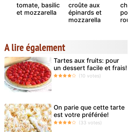
tomate, basilic
croûte aux
chè
et
et mozzarella
épinards et
poi
mozzarella
rou
A lire également
Tartes aux fruits: pour
un dessert facile et frais!
On parie que cette tarte
est votre préférée!