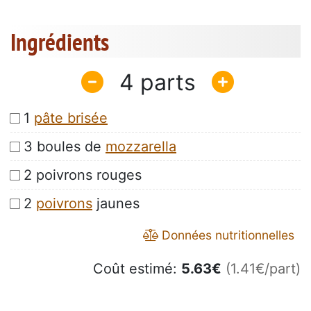
Ingrédients
4
1
pâte brisée
3 boules de
mozzarella
2 poivrons rouges
2
poivrons
jaunes
Données nutritionnelles
Coût estimé:
5.63
€
(1.41€/part)