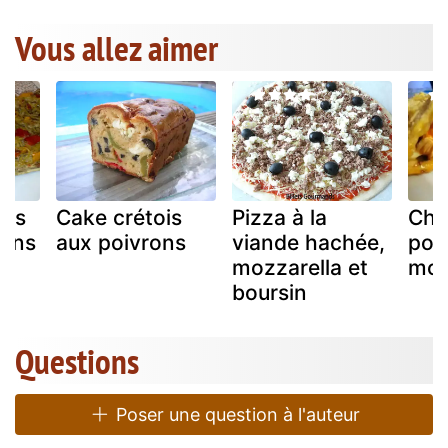
Vous allez aimer
tes
Cake crétois
Pizza à la
Cha
rons
aux poivrons
viande hachée,
poul
mozzarella et
moz
boursin
Questions
Poser une question à l'auteur