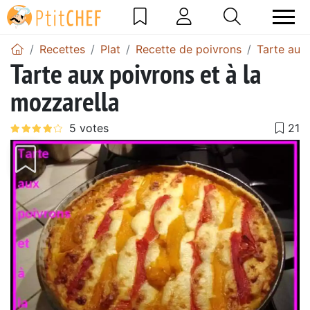
Recettes
Plat
Recette de poivrons
Tarte aux
Tarte aux poivrons et à la
mozzarella