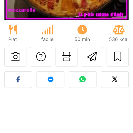
Plat
facile
50 min
536 Kcal
Poser une question
Imprimer cet
Envoyer
Publier votre photo de cet