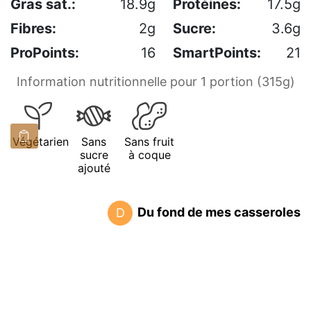
Gras sat.:
18.9g
Protéines:
17.5g
Fibres:
2g
Sucre:
3.6g
ProPoints:
16
SmartPoints:
21
Information nutritionnelle pour 1 portion (315g)
Végétarien
Sans
Sans fruit
sucre
à coque
ajouté
Du fond de mes casseroles
D