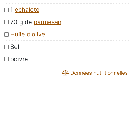
1
échalote
70 g de
parmesan
Huile d'olive
Sel
poivre
Données nutritionnelles