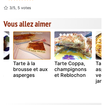
3/5, 5 votes
Vous allez aimer
x
Tarte à la
Tarte Coppa,
Tart
brousse et aux
champignons
asp
on
asperges
et Reblochon
vert
jam