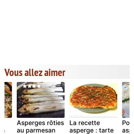
Vous allez aimer
Asperges rôties
La recette
Pou
ns
au parmesan
asperge : tarte
asp