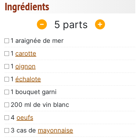
Ingrédients
5
1 araignée de mer
1
carotte
1
oignon
1
échalote
1 bouquet garni
200 ml de vin blanc
4
oeufs
3 cas de
mayonnaise