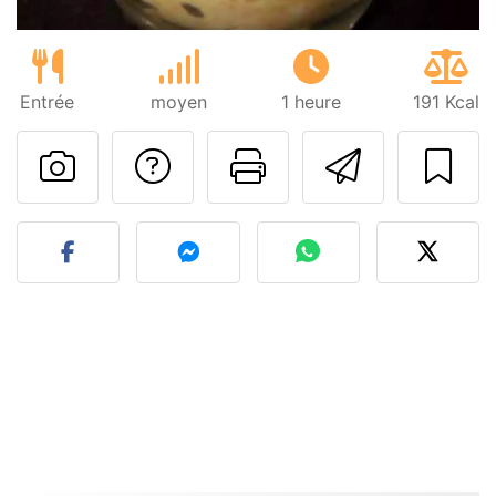
Entrée
moyen
1 heure
191 Kcal
Poser une question
Imprimer cet
Envoyer
Publier votre photo de cet