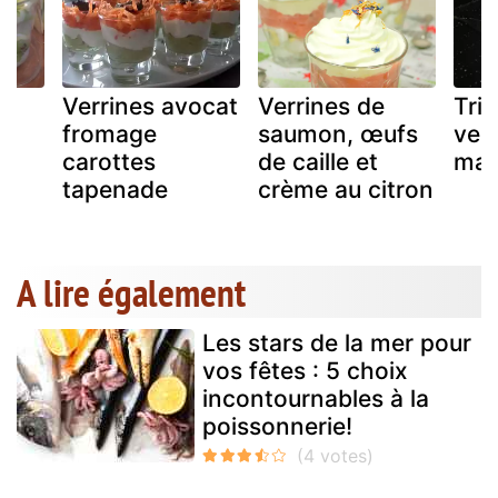
s
Verrines avocat
Verrines de
Tril
fromage
saumon, œufs
verr
carottes
de caille et
mac
tapenade
crème au citron
A lire également
Les stars de la mer pour
vos fêtes : 5 choix
incontournables à la
poissonnerie!