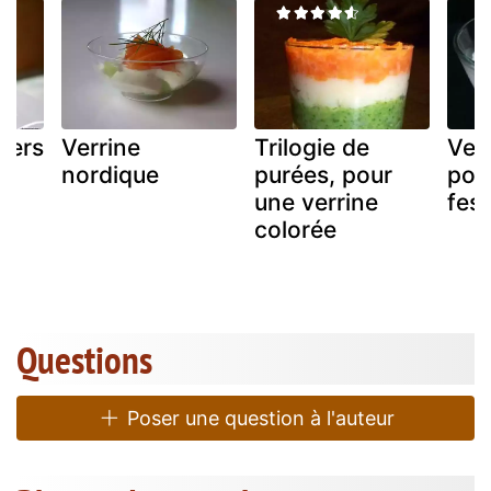
iers
Verrine
Trilogie de
Ver
s
nordique
purées, pour
pou
une verrine
fest
colorée
Questions
Poser une question à l'auteur