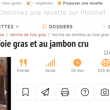
Sans gluten
Végétarien
Proposer une recette
ETTES
DOSSIERS
ine
Verrine de foie gras
Verrine de lentilles au foie gra
 foie gras et au jambon cru
Entrée
facile
25 min
225 Kc
Envoyer cette r
Imprimer c
Poser
Suivant
P