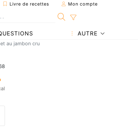
Livre de recettes
Mon compte
QUESTIONS
AUTRE
s et au jambon cru
al
ecette à un ami
ette page
 une question à l'auteur
ublier votre photo de cette r