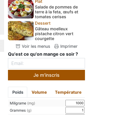
Plat
Salade de pommes de
terre à la feta, œufs et
tomates cerises
Dessert
Gâteau moelleux
pistache citron vert
courgette
Voir les menus
Imprimer
Qu'est ce qu'on mange ce soir ?
Je m'inscris
Poids
Volume
Température
Miligrame
(mg)
Grammes
(g)