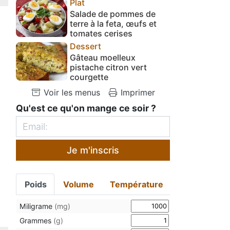
Plat
Salade de pommes de
terre à la feta, œufs et
tomates cerises
Dessert
Gâteau moelleux
pistache citron vert
courgette
Voir les menus
Imprimer
Qu'est ce qu'on mange ce soir ?
Je m'inscris
Poids
Volume
Température
Miligrame
(mg)
Grammes
(g)