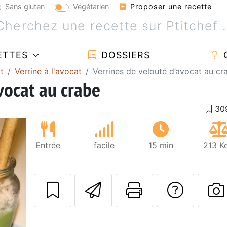
Sans gluten
Végétarien
Proposer une recette
ETTES
DOSSIERS
t
Verrine à l'avocat
Verrines de velouté d’avocat au cr
vocat au crabe
Entrée
facile
15 min
213 K
Envoyer cette r
Imprimer c
Poser
P