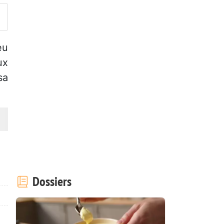
eu
ux
sa
Dossiers