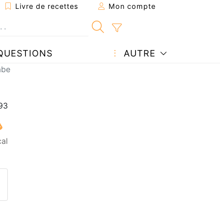
Livre de recettes
Mon compte
QUESTIONS
AUTRE
abe
cal
ecette à un ami
ette page
 une question à l'auteur
ublier votre photo de cette r