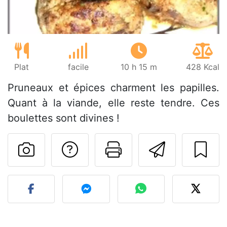
Plat
facile
10 h 15 m
428 Kcal
Pruneaux et épices charment les papilles.
Quant à la viande, elle reste tendre. Ces
boulettes sont divines !
Poser une question
Imprimer cet
Envoyer
Publier votre photo de cet