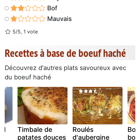
Bof
Mauvais
5/5, 1 vote
Recettes à base de boeuf haché
Découvrez d'autres plats savoureux avec
du boeuf haché
al
Timbale de
Roulés
Bou
patates douces
d'aubergine
boe