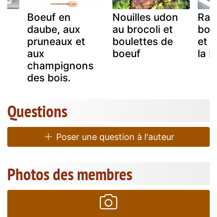
Boeuf en
Nouilles udon
Rag
daube, aux
au brocoli et
boe
pruneaux et
boulettes de
et 
aux
boeuf
la b
champignons
des bois.
Questions
Poser une question à l'auteur
Photos des membres