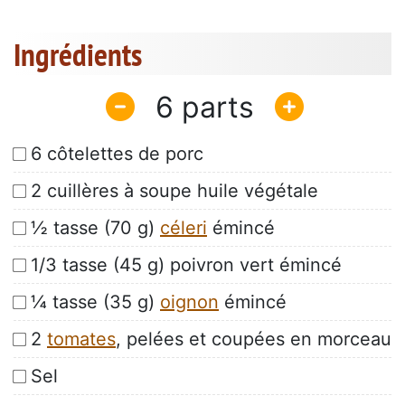
Ingrédients
6
6 côtelettes de porc
2 cuillères à soupe huile végétale
½ tasse (70 g)
céleri
émincé
1/3 tasse (45 g) poivron vert émincé
¼ tasse (35 g)
oignon
émincé
2
tomates
, pelées et coupées en morceau
Sel