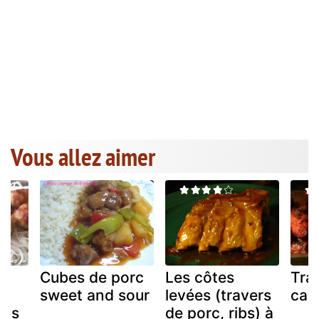
Vous allez aimer
Cubes de porc
Les côtes
Tra
sweet and sour
levées (travers
car
nes
de porc, ribs) à