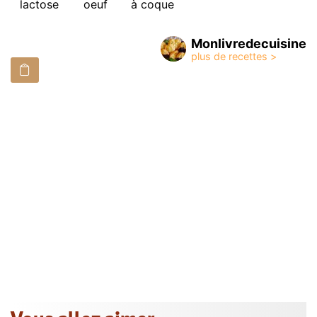
lactose
oeuf
à coque
Monlivredecuisine