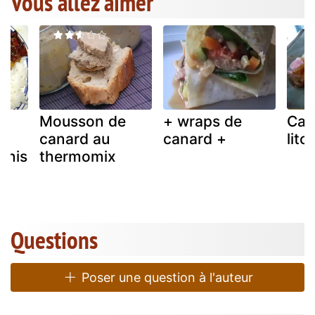
Vous allez aimer
Mousson de
+ wraps de
Can
canard au
canard +
litc
'anis
thermomix
Questions
Poser une question à l'auteur