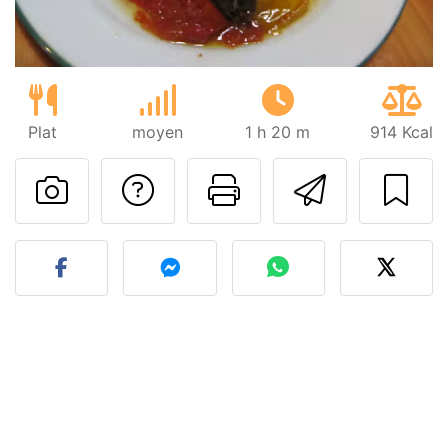
Plat
moyen
1 h 20 m
914 Kcal
Poser une question
Imprimer cet
Envoyer
Publier votre photo de cet