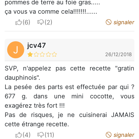
pommes de terre au foie gras.....
ça vous va comme cela!!!!!!!......
I apreciate
I do not appreciate
signaler
jcv47
J
26/12/2018
SVP, n'appelez pas cette recette "gratin
dauphinois".
La pesée des parts est effectuée par qui ?
677 g. dans une mini cocotte, vous
exagérez très fort !!!
Pas de risques, je ne cuisinerai JAMAIS
cette étrange recette.
I apreciate
I do not appreciate
signaler