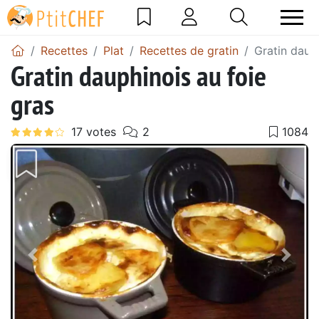
Recettes
Plat
Recettes de gratin
Gratin daup
Gratin dauphinois au foie
gras
Précédent
Suiv