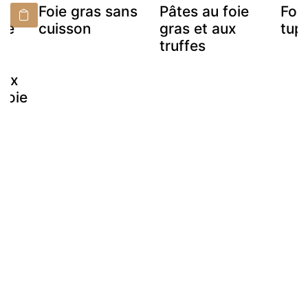
e
Foie gras sans
Pâtes au foie
Foi
 de
cuisson
gras et aux
tup
t
truffes
aux
foie