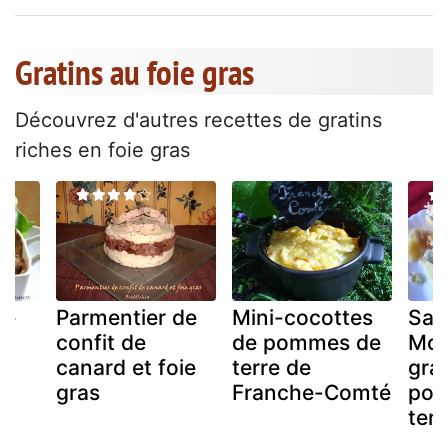
Gratins au foie gras
Découvrez d'autres recettes de gratins
riches en foie gras
ie
Parmentier de
Mini-cocottes
Sau
fe
confit de
de pommes de
Mor
canard et foie
terre de
grat
gras
Franche-Comté
pom
terr