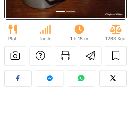
Plat
facile
1 h 15 m
1263 Kcal
Poser une question
Imprimer cet
Envoyer
Publier votre photo de cet