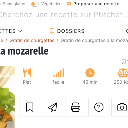
Sans gluten
Végétarien
Proposer une recette
ETTES
DOSSIERS
te
Gratin de courgettes
Gratin de courgettes à la moza
la mozarelle
Plat
facile
45 min
250 Kc
Envoyer cette r
Imprimer c
Poser
Suivant
P