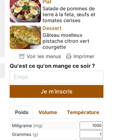
Plat
Salade de pommes de
terre à la feta, œufs et
tomates cerises
Dessert
Gâteau moelleux
pistache citron vert
courgette
Voir les menus
Imprimer
Qu'est ce qu'on mange ce soir ?
Je m'inscris
Poids
Volume
Température
Miligrame
(mg)
Grammes
(g)