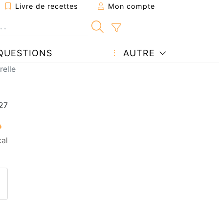
Livre de recettes
Mon compte
QUESTIONS
AUTRE
relle
al
ecette à un ami
ette page
 une question à l'auteur
ublier votre photo de cette r