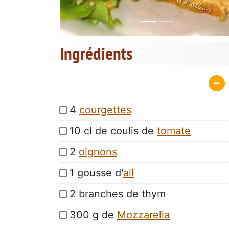
Ingrédients
4
courgettes
10 cl de coulis de
tomate
2
oignons
1 gousse d'
ail
2 branches de thym
300 g de
Mozzarella