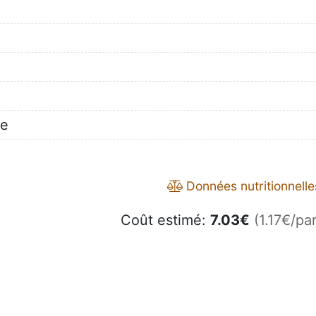
ie
Données nutritionnelle
Coût estimé:
7.03
€
(1.17€/par