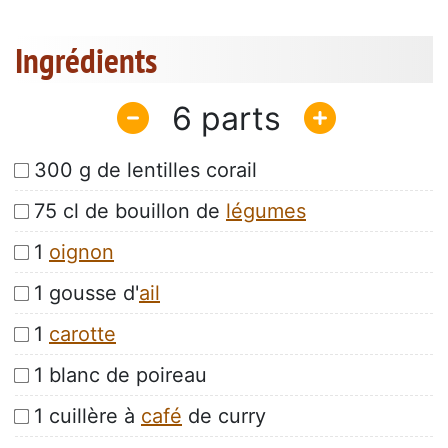
Ingrédients
6
300 g de lentilles corail
75 cl de bouillon de
légumes
1
oignon
1 gousse d'
ail
1
carotte
1 blanc de poireau
1 cuillère à
café
de curry