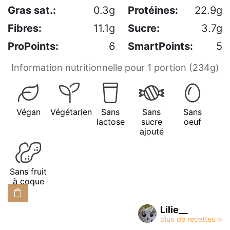
Gras sat.:
0.3g
Protéines:
22.9g
Fibres:
11.1g
Sucre:
3.7g
ProPoints:
6
SmartPoints:
5
Information nutritionnelle pour 1 portion (234g)
Végan
Végétarien
Sans
Sans
Sans
lactose
sucre
oeuf
ajouté
Sans fruit
à coque
Lilie__