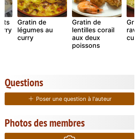
uits
Gratin de
Gratin de
Gra
urry
légumes au
lentilles corail
ravi
curry
aux deux
cur
poissons
Questions
Poser une question à l'auteur
Photos des membres