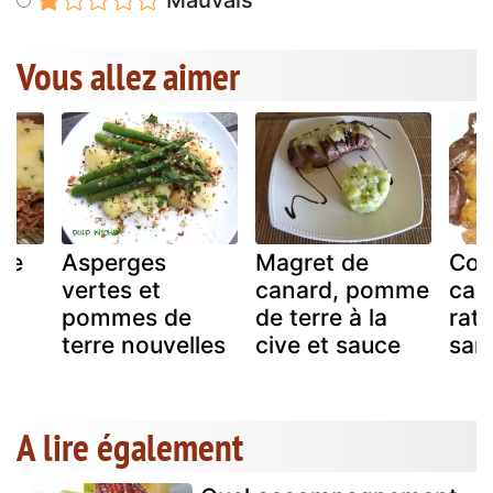
Mauvais
Vous allez aimer
de
Asperges
Magret de
Coe
vertes et
canard, pomme
can
pommes de
de terre à la
ratt
terre nouvelles
cive et sauce
sar
A lire également