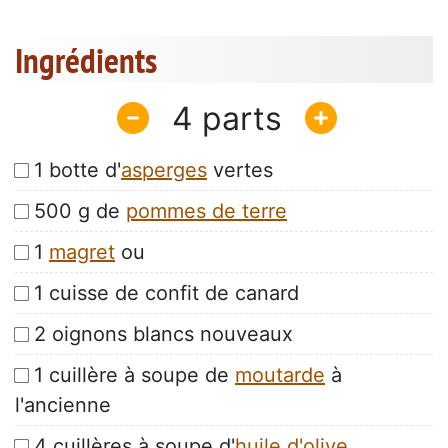
Ingrédients
4
1 botte d'
asperges
vertes
500 g de
pommes de terre
1
magret
ou
1 cuisse de confit de canard
2 oignons blancs nouveaux
1 cuillère à soupe de
moutarde
à
l'ancienne
4 cuillères à soupe d'
huile d'olive