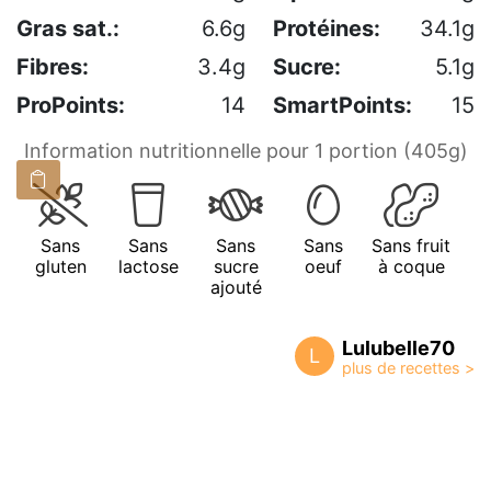
Gras sat.:
6.6g
Protéines:
34.1g
Fibres:
3.4g
Sucre:
5.1g
ProPoints:
14
SmartPoints:
15
Information nutritionnelle pour 1 portion (405g)
Sans
Sans
Sans
Sans
Sans fruit
gluten
lactose
sucre
oeuf
à coque
ajouté
Lulubelle70
L