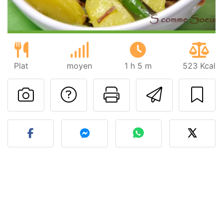
Plat
moyen
1 h 5 m
523 Kcal
Poser une question
Imprimer cet
Envoyer
Publier votre photo de cet