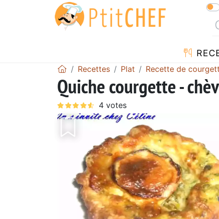
REC
Recettes
Plat
Recette de courget
Quiche courgette - chè
Précédent