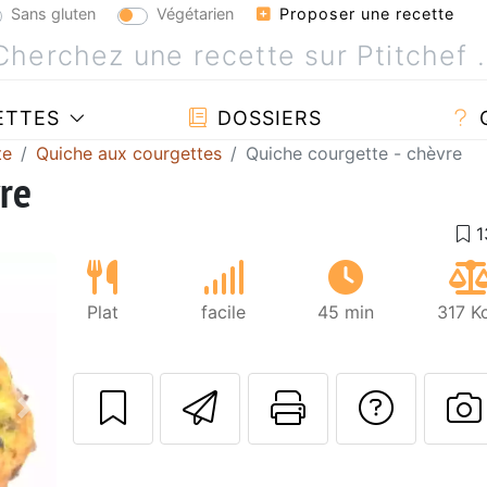
Sans gluten
Végétarien
Proposer une recette
ETTES
DOSSIERS
te
Quiche aux courgettes
Quiche courgette - chèvre
vre
Plat
facile
45 min
317 K
Envoyer cette r
Imprimer c
Poser
Suivant
P