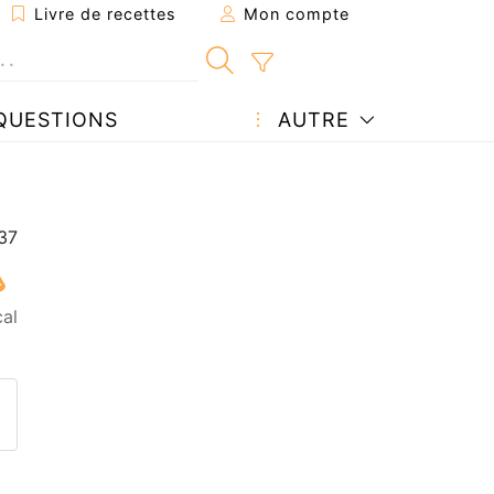
Livre de recettes
Mon compte
QUESTIONS
AUTRE
cal
ecette à un ami
ette page
 une question à l'auteur
ublier votre photo de cette r