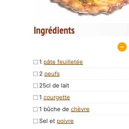
Ingrédients
1
pâte feuilletée
2
oeufs
25cl de lait
1
courgette
1 bûche de
chèvre
Sel et
poivre