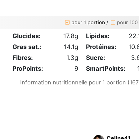
pour 1 portion
/
pour 100
Glucides:
17.8g
Lipides:
22.
Gras sat.:
14.1g
Protéines:
10.
Fibres:
1.3g
Sucre:
3.
ProPoints:
9
SmartPoints:
Information nutritionnelle pour 1 portion (167
Celine41