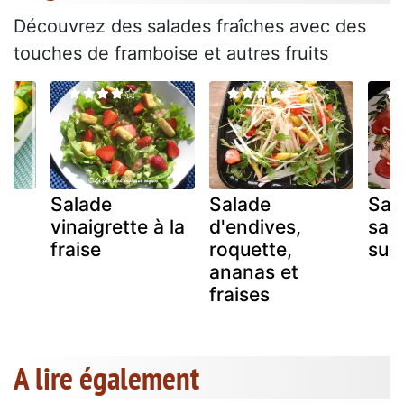
Découvrez des salades fraîches avec des
touches de framboise et autres fruits
Salade
Salade
Sal
vinaigrette à la
d'endives,
sau
ne
fraise
roquette,
suri
ananas et
fraises
A lire également