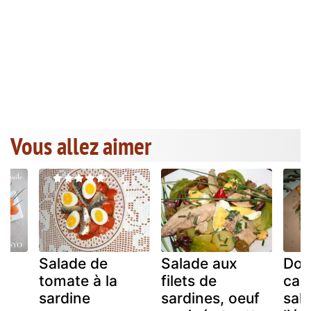
Vous allez aimer
Salade de
Salade aux
Dos
x
tomate à la
filets de
cab
sardine
sardines, oeuf
sal