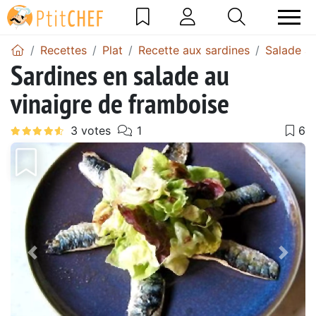
Recettes
Plat
Recette aux sardines
Salade au
Sardines en salade au
vinaigre de framboise
Précédent
Suiv