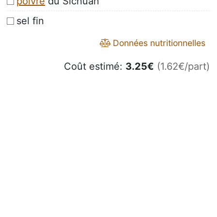
poivre
du Sichuan
sel fin
Données nutritionnelles
Coût estimé:
3.25
€
(1.62€/part)