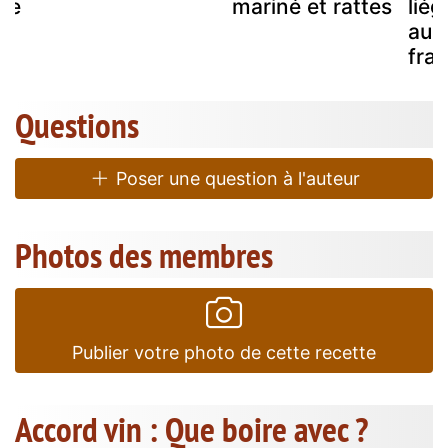
 de
mariné et rattes
liég
au 
fra
Questions
Poser une question à l'auteur
Photos des membres
Publier votre photo de cette recette
Accord vin : Que boire avec ?