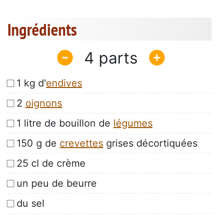
Ingrédients
4
1 kg d'
endives
2
oignons
1 litre de bouillon de
légumes
150 g de
crevettes
grises décortiquées
25 cl de crème
un peu de beurre
du sel