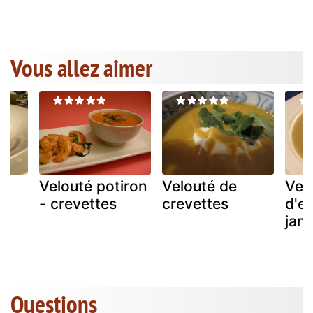
Vous allez aimer
Velouté potiron
Velouté de
Vel
u
- crevettes
crevettes
d'e
jam
Questions