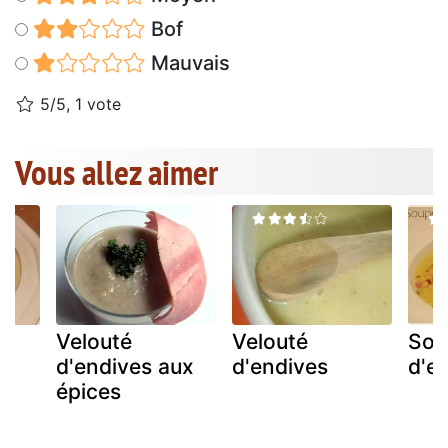
Bof
Mauvais
5/5, 1 vote
Vous allez aimer
Velouté
Velouté
Sou
d'endives aux
d'endives
d'e
épices