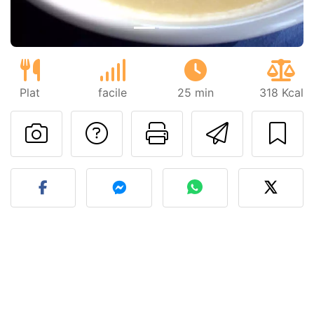
Plat
facile
25 min
318 Kcal
Poser une question
Imprimer cet
Envoyer
Publier votre photo de cet