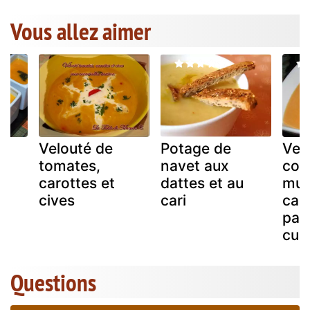
Vous allez aimer
Velouté de
Potage de
Vel
a
tomates,
navet aux
cou
carottes et
dattes et au
mus
cives
cari
car
par
cur
Questions