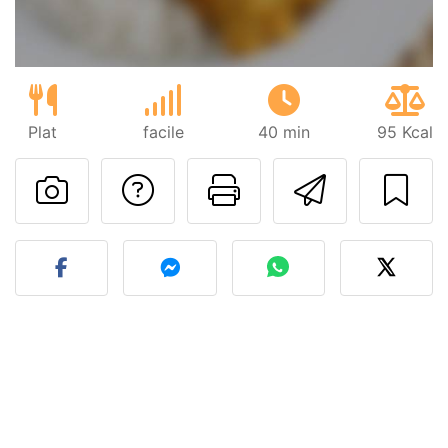
Plat
facile
40 min
95 Kcal
Poser une question
Imprimer cet
Envoyer
Publier votre photo de cet