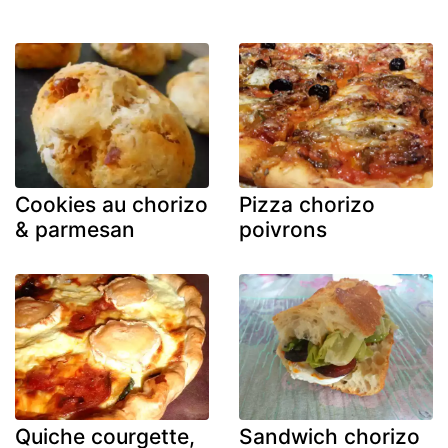
Cookies au chorizo
Pizza chorizo
& parmesan
poivrons
Quiche courgette,
Sandwich chorizo