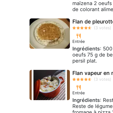
maïzena 2 oeufs 
de colorant alime
Flan de pleurott
Entrée
Ingrédients
: 500
oeufs 75 g de be
persil plat.
Flan vapeur en 
Entrée
Ingrédients
: Res
Reste de légumes
fromage à pizza 2