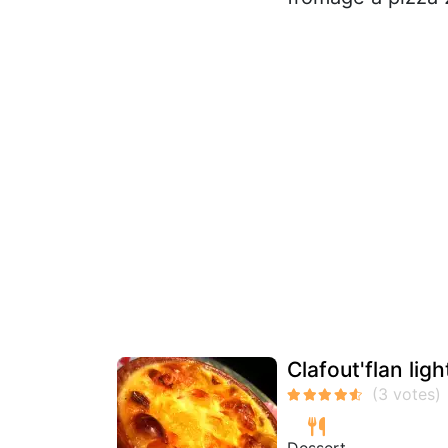
Clafout'flan lig
Dessert