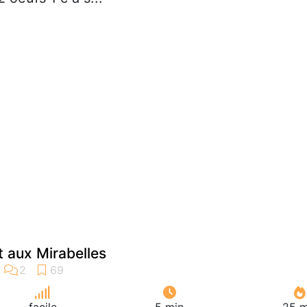
ht aux Mirabelles
facile
5 min
25 m