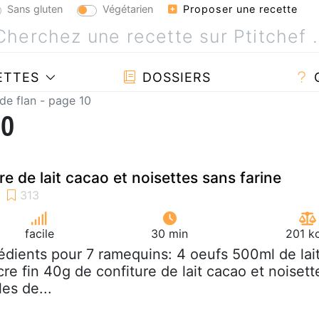
Sans gluten
Végétarien
Proposer une recette
ETTES
DOSSIERS
de flan - page 10
10
ure de lait cacao et noisettes sans farine
facile
30 min
201 k
rédients pour 7 ramequins: 4 oeufs 500ml de lai
re fin 40g de confiture de lait cacao et noisett
es de...