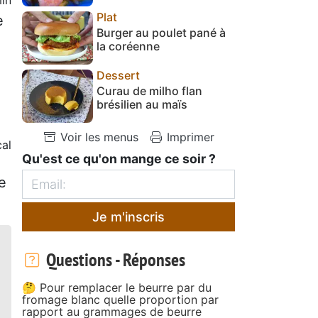
Plat
e
Burger au poulet pané à
la coréenne
Dessert
Curau de milho flan
brésilien au maïs
Voir les menus
Imprimer
al
Qu'est ce qu'on mange ce soir ?
e
Je m'inscris
Questions - Réponses
🤔 Pour remplacer le beurre par du
fromage blanc quelle proportion par
rapport au grammages de beurre