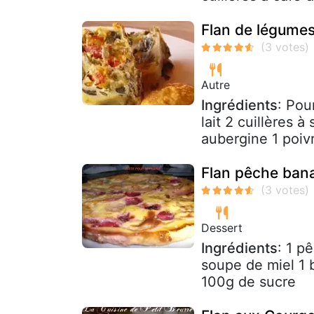
Flan de légumes 
Autre
Ingrédients
: Pou
lait 2 cuillères 
aubergine 1 poiv
Flan pêche bana
Dessert
Ingrédients
: 1 p
soupe de miel 1 b
100g de sucre