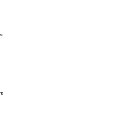
al
cal