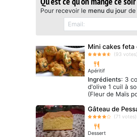
Qu'est ce qu'on mange ce soir
Pour recevoir le
menu du jour
de 
Mini cakes feta
Apéritif
Ingrédients
: 3 c
d'olive 1 cuil à
(Fleur de Maïs pou
Gâteau de Pess
Dessert