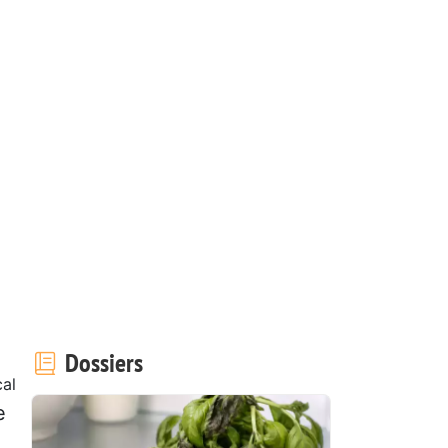
Dossiers
cal
e