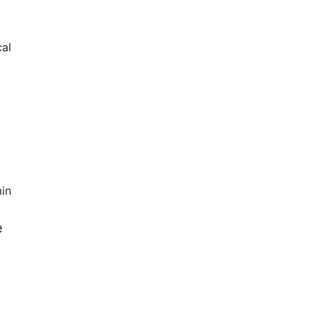
al
in
+
e