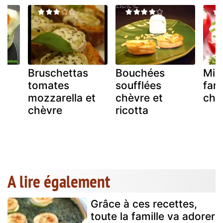
Bruschettas
Bouchées
Min
tomates
soufflées
farc
t
mozzarella et
chèvre et
chè
chèvre
ricotta
A lire également
Grâce à ces recettes,
toute la famille va adorer