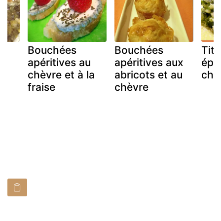
Bouchées
Bouchées
Tit 
apéritives au
apéritives aux
épi
chèvre et à la
abricots et au
chè
fraise
chèvre