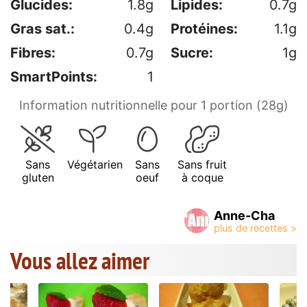
Glucides:
1.8g
Lipides:
0.7g
Gras sat.:
0.4g
Protéines:
1.1g
Fibres:
0.7g
Sucre:
1g
SmartPoints:
1
Information nutritionnelle pour 1 portion (28g)
Sans
Végétarien
Sans
Sans fruit
gluten
oeuf
à coque
Anne-Cha
Vous allez aimer