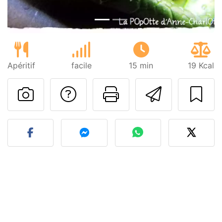
Apéritif
facile
15 min
19 Kcal
Poser une question
Imprimer cet
Envoyer
Publier votre photo de cet