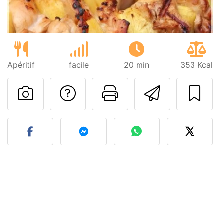
Apéritif
facile
20 min
353 Kcal
Poser une question
Imprimer cet
Envoyer
Publier votre photo de cet