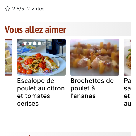
2.5/5, 2 votes
Vous allez aimer
Escalope de
Brochettes de
Past
poulet au citron
poulet à
sau
au
et tomates
l'ananas
et 
au
cerises
aub