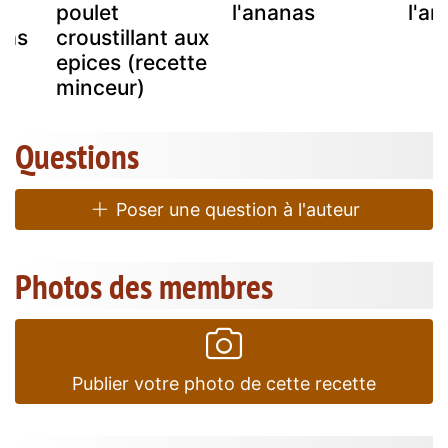
poulet
l'ananas
l'an
nas
croustillant aux
epices (recette
minceur)
Questions
Poser une question à l'auteur
Photos des membres
Publier votre photo de cette recette