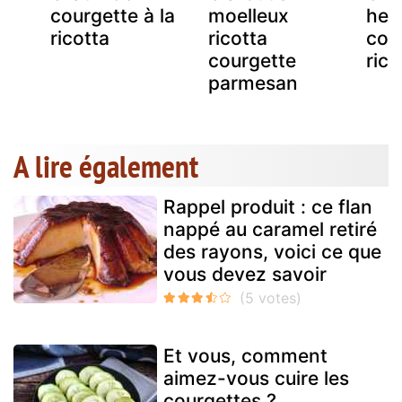
courgette à la
moelleux
her
ricotta
ricotta
cou
courgette
rico
parmesan
A lire également
Rappel produit : ce flan
nappé au caramel retiré
des rayons, voici ce que
vous devez savoir
Et vous, comment
aimez-vous cuire les
courgettes ?