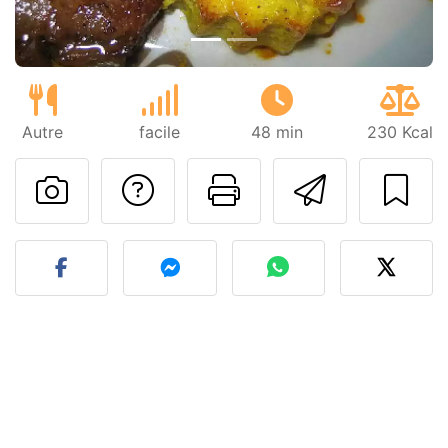
Autre
facile
48 min
230 Kcal
Poser une question
Imprimer cet
Envoyer
Publier votre photo de cet