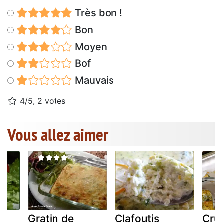
Très bon !
Bon
Moyen
Bof
Mauvais
4/5, 2 votes
Vous allez aimer
ta
Gratin de
Clafoutis
Cru