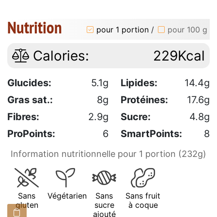
Nutrition
pour 1 portion
/
pour 100 g
Calories:
229Kcal
Glucides:
5.1g
Lipides:
14.4g
Gras sat.:
8g
Protéines:
17.6g
Fibres:
2.9g
Sucre:
4.8g
ProPoints:
6
SmartPoints:
8
Information nutritionnelle pour 1 portion (232g)
Sans
Végétarien
Sans
Sans fruit
gluten
sucre
à coque
ajouté