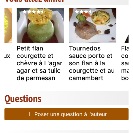
Petit flan
Tournedos
Fla
 aux
courgette et
sauce porto et
cou
chèvre à l 'agar
son flan à la
san
agar et sa tuile
courgette et au
mai
de parmesan
camembert
bou
Questions
Poser une question à l'auteur