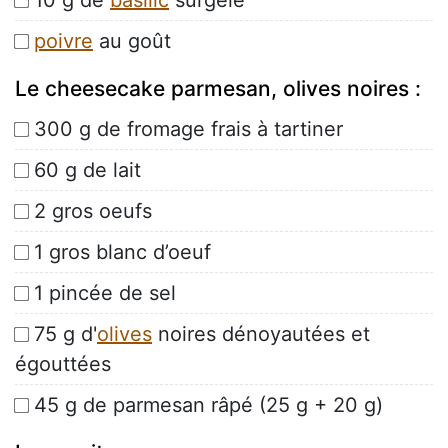
10 g de
basilic
surgelé
poivre
au goût
Le cheesecake parmesan, olives noires :
300 g de fromage frais à tartiner
60 g de lait
2 gros oeufs
1 gros blanc d’oeuf
1 pincée de sel
75 g d'
olives
noires dénoyautées et
égouttées
45 g de parmesan râpé (25 g + 20 g)