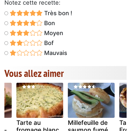
Notez cette recette:
Très bon !
Bon
Moyen
Bof
Mauvais
Vous allez aimer
e
Tarte au
Millefeuille de
Tar
ns-
fromage blanc
saumon fumé
Fro