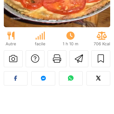
Autre
facile
1 h 10 m
706 Kcal
Poser une question
Imprimer cet
Envoyer
Publier votre photo de cet