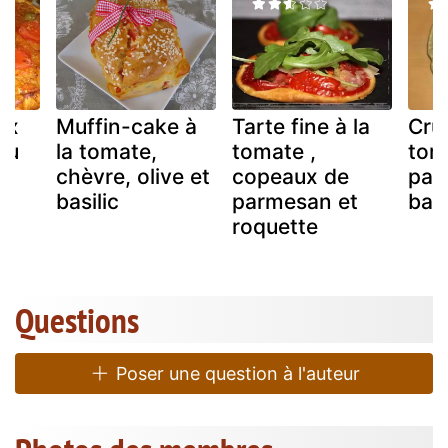
ux
Muffin-cake à
Tarte fine à la
Cru
au
la tomate,
tomate ,
tom
chèvre, olive et
copeaux de
par
basilic
parmesan et
basi
roquette
Questions
Poser une question à l'auteur