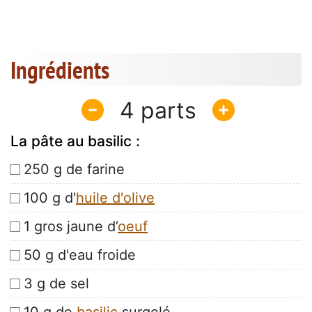
Ingrédients
4
La pâte au basilic :
250 g de farine
100 g d'
huile d'olive
1 gros jaune d’
oeuf
50 g d'eau froide
3 g de sel