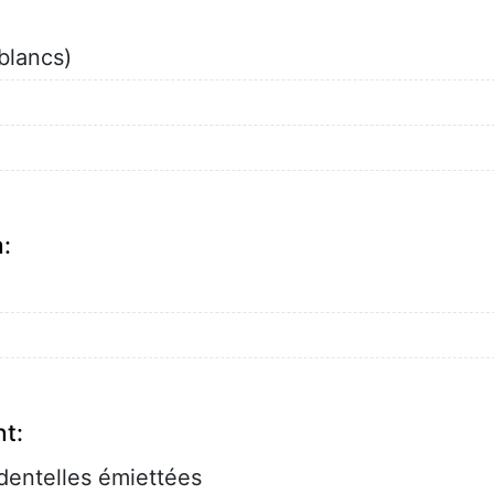
 blancs)
:
nt:
dentelles émiettées