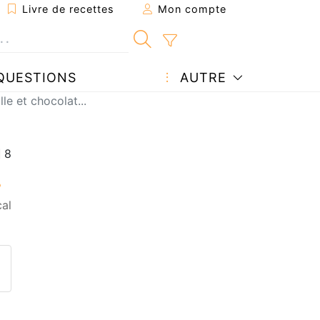
Livre de recettes
Mon compte
QUESTIONS
AUTRE
le et chocolat...
cal
ecette à un ami
ette page
 une question à l'auteur
ublier votre photo de cette r