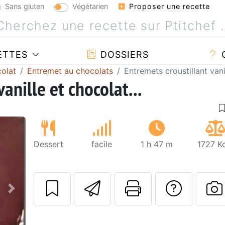
Sans gluten
Végétarien
Proposer une recette
ETTES
DOSSIERS
olat
Entremet au chocolats
Entremets croustillant vanil
anille et chocolat...
Dessert
facile
1 h 47 m
1727 K
Envoyer cette r
Imprimer c
Poser
Suivant
P