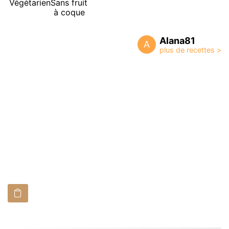
Végétarien
Sans fruit
à coque
Alana81
A