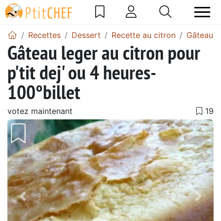
Recettes
Dessert
Recette au citron
Gâteau a
Gâteau leger au citron pour
p'tit dej' ou 4 heures-
100°billet
votez maintenant
Précédent
Suiv