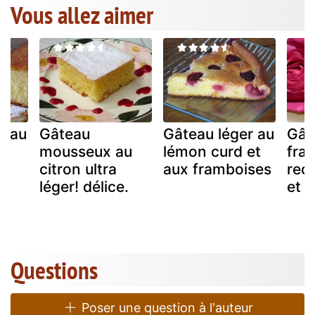
Vous allez aimer
r au
Gâteau
Gâteau léger au
Gât
mousseux au
lémon curd et
fra
citron ultra
aux framboises
rece
léger! délice.
et 
Questions
Poser une question à l'auteur