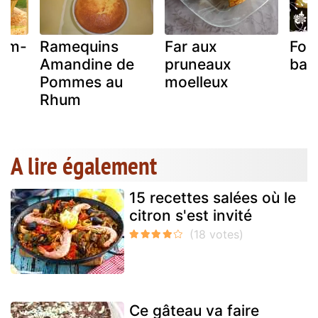
hum-
Ramequins
Far aux
Fon
Amandine de
pruneaux
ban
Pommes au
moelleux
Rhum
A lire également
15 recettes salées où le
citron s'est invité
Ce gâteau va faire