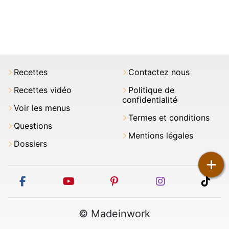
Recettes
Contactez nous
Recettes vidéo
Politique de
confidentialité
Voir les menus
Termes et conditions
Questions
Mentions légales
Dossiers
+
facebook
youtube
pinterest
instagram
tikt
© Madeinwork