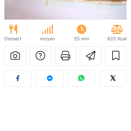
Dessert
moyen
55 min
620 Kcal
Poser une question
Imprimer cet
Envoyer
Publier votre photo de cet