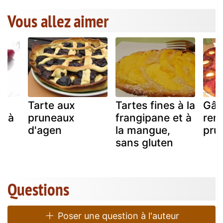
Vous allez aimer
Tarte aux
Tartes fines à la
Gât
t à
pruneaux
frangipane et à
ren
ne
d'agen
la mangue,
pru
sans gluten
Questions
Poser une question à l'auteur