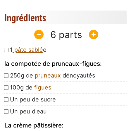
Ingrédients
6
1
pâte sablé
e
la compotée de pruneaux-figues:
250g de
pruneaux
dénoyautés
100g de
figues
Un peu de sucre
Un peu d'eau
La crème pâtissière: