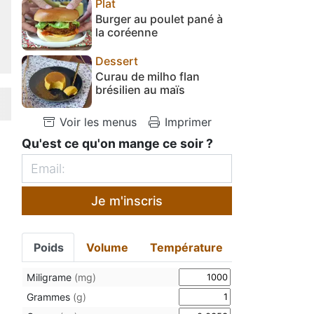
Plat
Burger au poulet pané à
la coréenne
Dessert
Curau de milho flan
brésilien au maïs
Voir les menus
Imprimer
Qu'est ce qu'on mange ce soir ?
Je m'inscris
Poids
Volume
Température
Miligrame
(mg)
Grammes
(g)