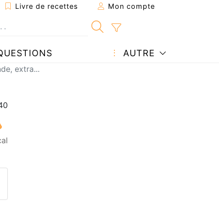
Livre de recettes
Mon compte
QUESTIONS
AUTRE
de, extra...
al
ecette à un ami
ette page
 une question à l'auteur
ublier votre photo de cette r