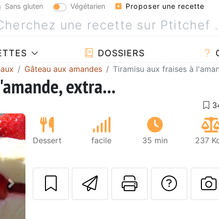
Sans gluten
Végétarien
Proposer une recette
ETTES
DOSSIERS
eaux
Gâteau aux amandes
Tiramisu aux fraises à l'aman
l'amande, extra...
Dessert
facile
35 min
237 Kc
Envoyer cette r
Imprimer c
Poser
Suivant
P