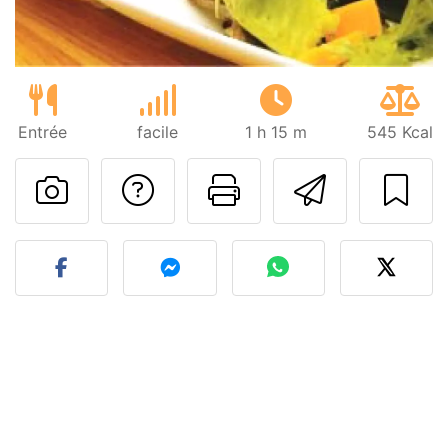
Entrée
facile
1 h 15 m
545 Kcal
Poser une question
Imprimer cet
Envoyer
Publier votre photo de cet