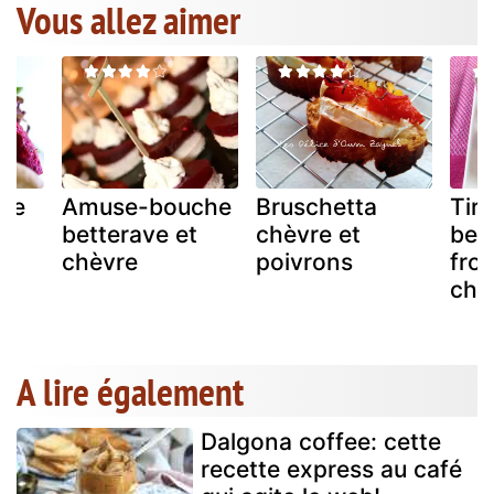
Vous allez aimer
 de
Amuse-bouche
Bruschetta
Tir
et
betterave et
chèvre et
bet
chèvre
poivrons
fro
chè
A lire également
Dalgona coffee: cette
recette express au café