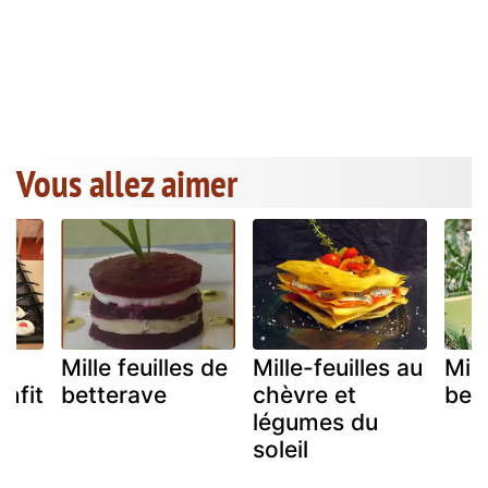
Vous allez aimer
Mille feuilles de
Mille-feuilles au
Mill
nfit
betterave
chèvre et
bet
légumes du
soleil