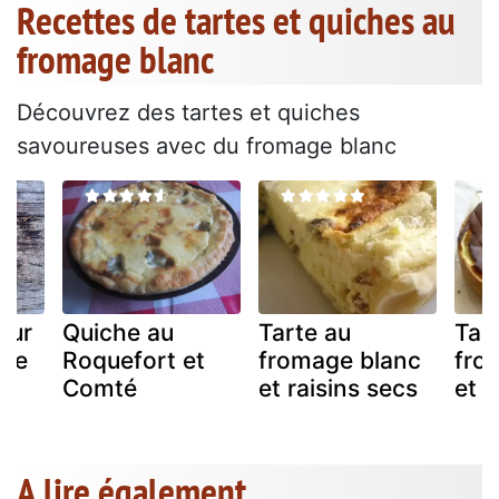
Recettes de tartes et quiches au
fromage blanc
Découvrez des tartes et quiches
savoureuses avec du fromage blanc
eur
Quiche au
Tarte au
Tar
bre
Roquefort et
fromage blanc
fro
Comté
et raisins secs
et c
A lire également