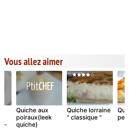
Vous allez aimer
c
Quiche aux
Quiche lorraine
Qui
poiraux(leek
" classique "
pec
re-
quiche)