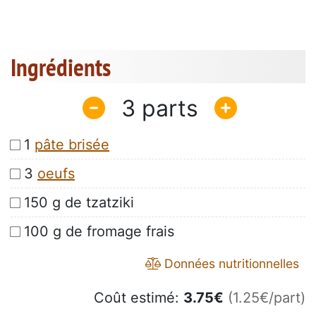
Ingrédients
3
1
pâte brisée
3
oeufs
150 g de tzatziki
100 g de fromage frais
Données nutritionnelles
Coût estimé:
3.75
€
(1.25€/part)