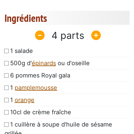
Ingrédients
4
1 salade
500g d'
épinards
ou d'oseille
6 pommes Royal gala
1
pamplemousse
1
orange
10cl de crème fraîche
1 cuillère à soupe d'huile de sésame
grillée