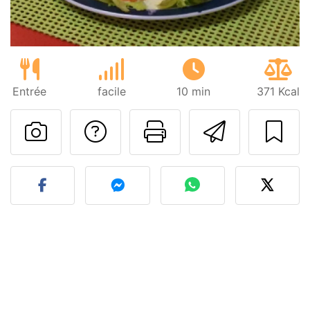
Entrée
facile
10 min
371 Kcal
Poser une question
Imprimer cet
Envoyer
Publier votre photo de cet