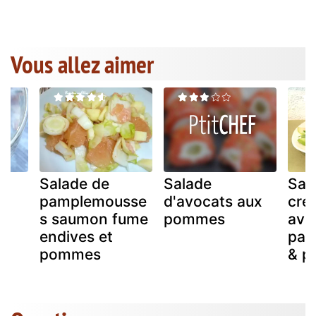
Vous allez aimer
Salade de
Salade
Sal
pamplemousse
d'avocats aux
cre
s saumon fume
pommes
avo
endives et
pam
e
pommes
& p