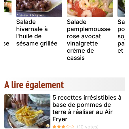
Salade
Salade
Sal
hivernale à
pamplemousse
pou
s
l'huile de
rose avocat
soja
sse
sésame grillée
vinaigrette
pam
crème de
et 
cassis
A lire également
5 recettes irrésistibles à
base de pommes de
terre à réaliser au Air
Fryer