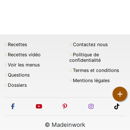
Recettes
Contactez nous
Recettes vidéo
Politique de
confidentialité
Voir les menus
Termes et conditions
Questions
Mentions légales
Dossiers
+
facebook
youtube
pinterest
instagram
tikt
© Madeinwork