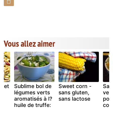
Vous allez aimer
z et
Sublime bol de
Sweet corn -
Sal
ns
légumes verts
sans gluten,
verm
aromatisés à l?
sans lactose
poi
huile de truffe:
con