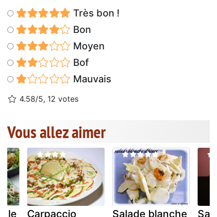
Très bon !
Bon
Moyen
Bof
Mauvais
4.58/5, 12 votes
Vous allez aimer
r le
Carpaccio
Salade blanche
Sal