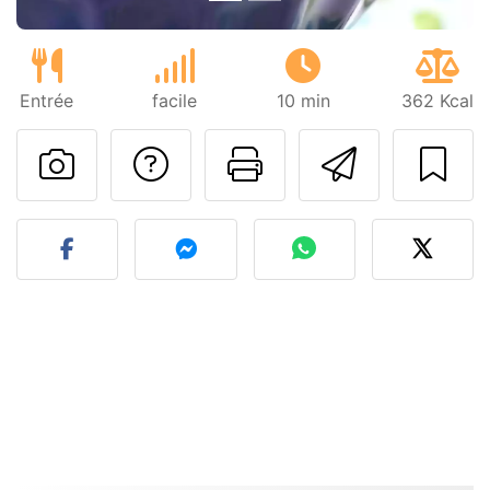
Entrée
facile
10 min
362 Kcal
Poser une question
Imprimer cet
Envoyer
Publier votre photo de cet