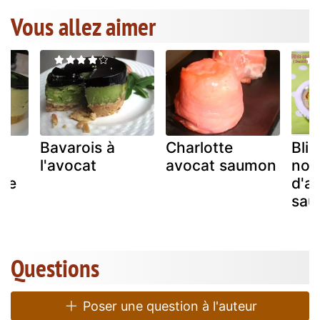
Vous allez aimer
Bavarois à
Charlotte
Blin
r
l'avocat
avocat saumon
noir
 de
d'a
r
sau
Questions
Poser une question à l'auteur