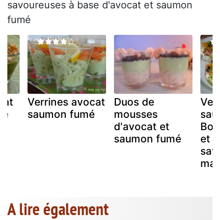
savoureuses à base d'avocat et saumon
fumé
cat
Verrines avocat
Duos de
Ver
mé
saumon fumé
mousses
sau
d'avocat et
Bou
saumon fumé
et p
save
ma
A lire également