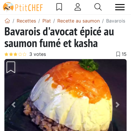
Recettes
Plat
Recette au saumon
Bavarois d
Bavarois d'avocat épicé au
saumon fumé et kasha
Précédent
Suiv