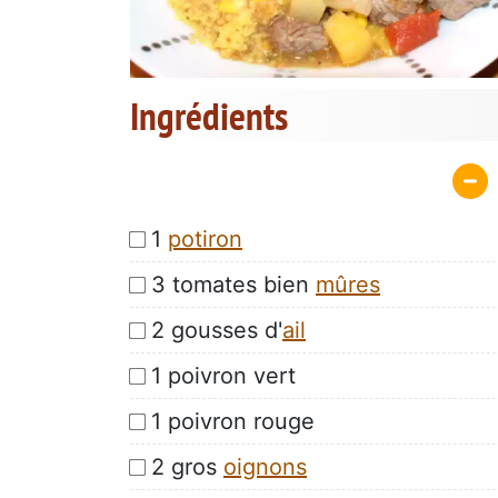
Ingrédients
1
potiron
3 tomates bien
mûres
2 gousses d'
ail
1 poivron vert
1 poivron rouge
2 gros
oignons