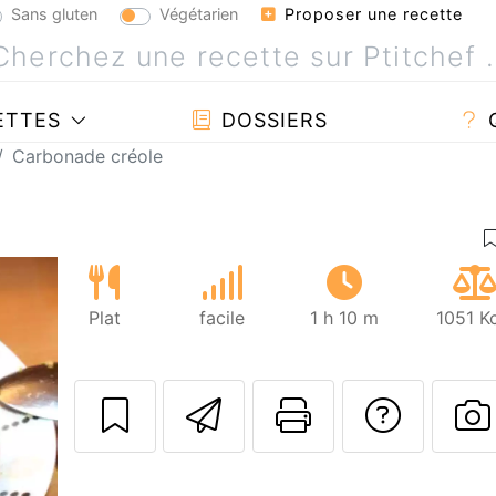
Sans gluten
Végétarien
Proposer une recette
ETTES
DOSSIERS
Carbonade créole
Plat
facile
1 h 10 m
1051 K
Envoyer cette r
Imprimer c
Poser
P