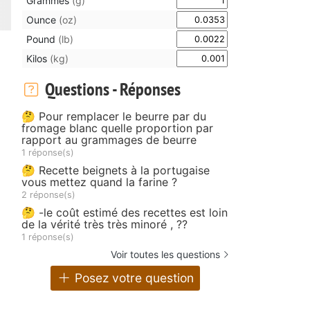
Grammes
(g)
Ounce
(oz)
Pound
(lb)
Kilos
(kg)
Questions - Réponses
🤔 Pour remplacer le beurre par du
fromage blanc quelle proportion par
rapport au grammages de beurre
1 réponse(s)
🤔 Recette beignets à la portugaise
vous mettez quand la farine ?
2 réponse(s)
🤔 -le coût estimé des recettes est loin
de la vérité très très minoré , ??
1 réponse(s)
Voir toutes les questions
Posez votre question