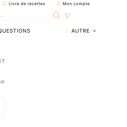
Livre de recettes
Mon compte
QUESTIONS
AUTRE
cal
ecette à un ami
ette page
 une question à l'auteur
ublier votre photo de cette r