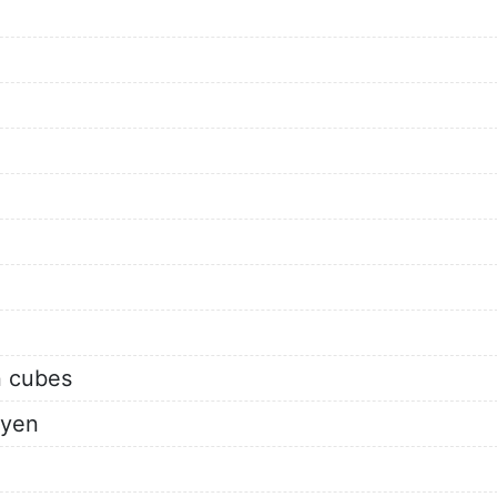
n cubes
oyen