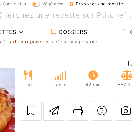
Sans gluten
Végétarien
Proposer une recette
ETTES
DOSSIERS
s
Tarte aux poivrons
Coca aux poivrons
Plat
facile
42 min
557 Kc
Envoyer cette r
Imprimer c
Poser
P