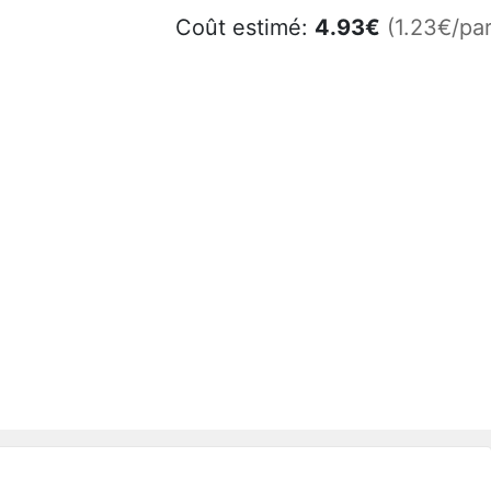
Coût estimé:
4.93
€
(1.23€/par