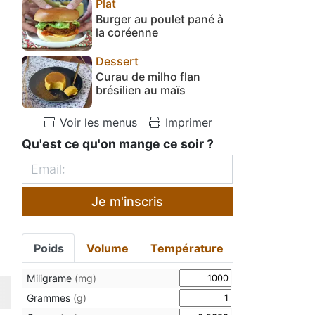
Plat
Burger au poulet pané à
la coréenne
Dessert
Curau de milho flan
brésilien au maïs
Voir les menus
Imprimer
Qu'est ce qu'on mange ce soir ?
Je m'inscris
Poids
Volume
Température
Miligrame
(mg)
Grammes
(g)