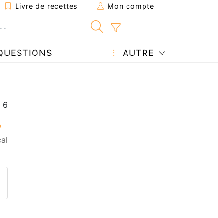
Livre de recettes
Mon compte
QUESTIONS
AUTRE
al
ecette à un ami
ette page
 une question à l'auteur
ublier votre photo de cette r