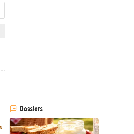
Dossiers
s