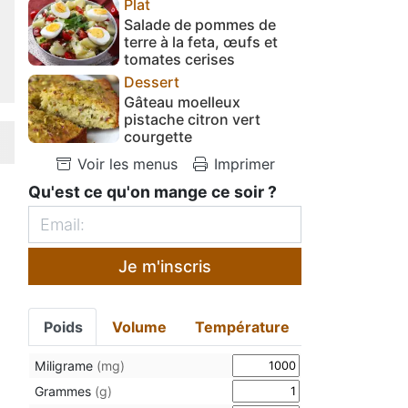
Plat
Salade de pommes de
terre à la feta, œufs et
tomates cerises
Dessert
Gâteau moelleux
pistache citron vert
courgette
Voir les menus
Imprimer
Qu'est ce qu'on mange ce soir ?
Je m'inscris
Poids
Volume
Température
Miligrame
(mg)
Grammes
(g)