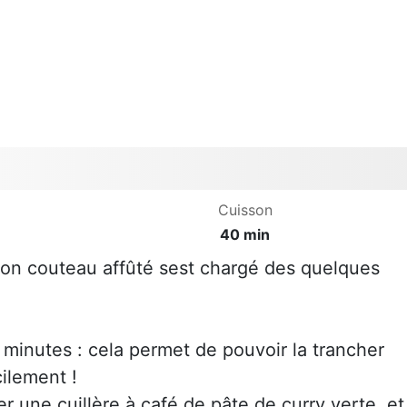
Cuisson
40 min
on couteau affûté sest chargé des quelques
 minutes : cela permet de pouvoir la trancher
ilement !
er une cuillère à café de pâte de curry verte, et