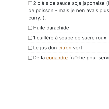
2 c à s de sauce soja japonaise (
de poisson - mais je nen avais plus,
curry..).
Huile darachide
1 cuillère à soupe de sucre roux
Le jus dun
citron
vert
De la
coriandre
fraîche pour servi