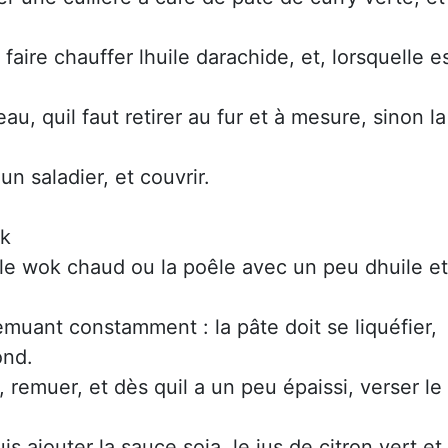
re chauffer lhuile darachide, et, lorsquelle e
eau, quil faut retirer au fur et à mesure, sinon la
n saladier, et couvrir.
ok
 le wok chaud ou la poêle avec un peu dhuile et
emuant constamment : la pâte doit se liquéfier,
ond.
 remuer, et dès quil a un peu épaissi, verser le
s ajouter la sauce soja, le jus de citron vert et