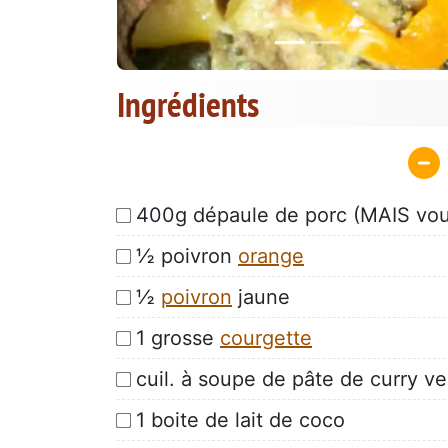
Ingrédients
400g dépaule de porc (MAIS vous
½ poivron
orange
½
poivron
jaune
1 grosse
courgette
cuil. à soupe de pâte de curry ve
1 boite de lait de coco