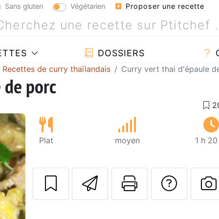
Sans gluten
Végétarien
Proposer une recette
ETTES
DOSSIERS
Recettes de curry thaïlandais
Curry vert thai d'épaule d
e de porc
Plat
moyen
1 h 20
Envoyer cette r
Imprimer c
Poser
Suivant
P