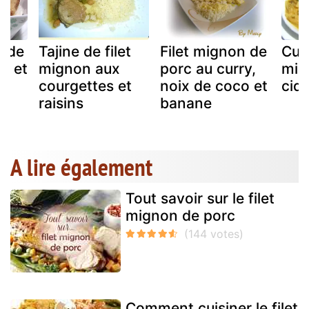
n de
Tajine de filet
Filet mignon de
Curr
y et
mignon aux
porc au curry,
mig
courgettes et
noix de coco et
cidr
raisins
banane
A lire également
Tout savoir sur le filet
mignon de porc
Comment cuisiner le filet