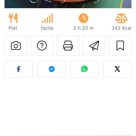
Plat
facile
2 h 20 m
343 Kcal
Poser une question
Imprimer cet
Envoyer
Publier votre photo de cet