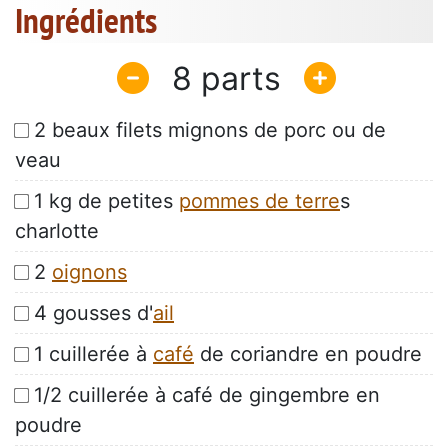
Ingrédients
8
2 beaux filets mignons de porc ou de
veau
1 kg de petites
pommes de terre
s
charlotte
2
oignons
4 gousses d'
ail
1 cuillerée à
café
de coriandre en poudre
1/2 cuillerée à café de gingembre en
poudre