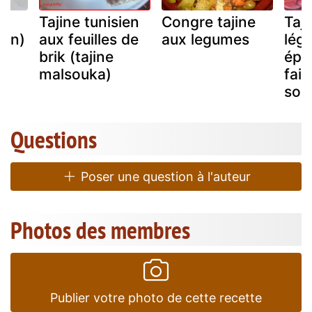
ey
Tajine tunisien
Congre tajine
Taji
ien)
aux feuilles de
aux legumes
lég
brik (tajine
épi
malsouka)
fair
solei
Questions
Poser une question à l'auteur
Photos des membres
Publier votre photo de cette recette