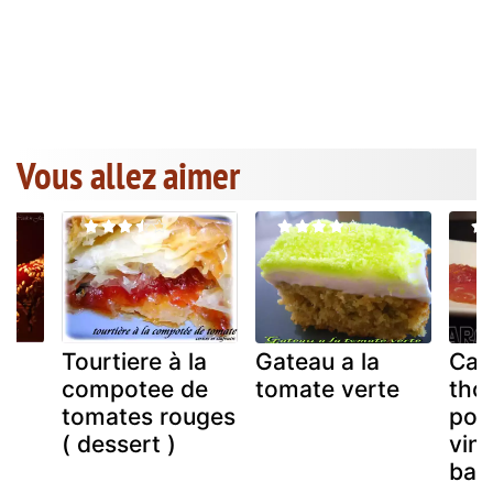
Vous allez aimer
Tourtiere à la
Gateau a la
Car
compotee de
tomate verte
tho
tomates rouges
poiv
( dessert )
vina
bal