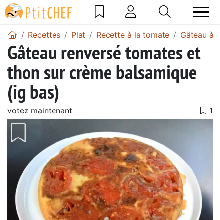
Recettes
Plat
Recette à la tomate
Gâteau à l
Gâteau renversé tomates et
thon sur crème balsamique
(ig bas)
votez maintenant