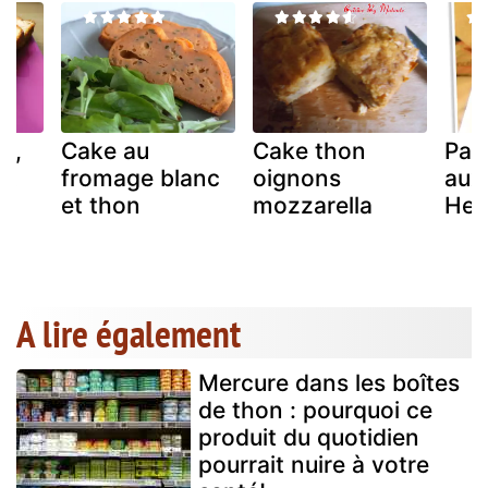
n,
Cake au
Cake thon
Pai
et
fromage blanc
oignons
aux
et thon
mozzarella
Her
A lire également
Mercure dans les boîtes
de thon : pourquoi ce
produit du quotidien
pourrait nuire à votre