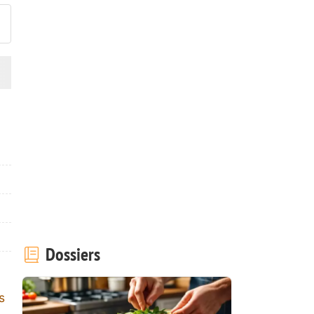
Dossiers
s