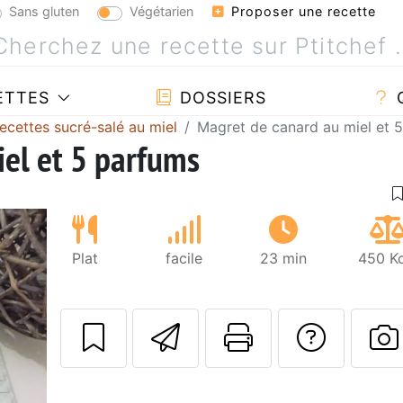
Sans gluten
Végétarien
Proposer une recette
ETTES
DOSSIERS
ecettes sucré-salé au miel
Magret de canard au miel et 
el et 5 parfums
Plat
facile
23 min
450 Kc
Envoyer cette r
Imprimer c
Poser
P