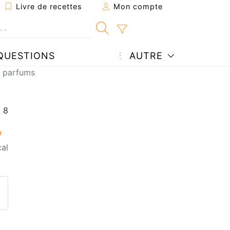
Livre de recettes
Mon compte
QUESTIONS
AUTRE
5 parfums
al
ecette à un ami
ette page
 une question à l'auteur
ublier votre photo de cette r