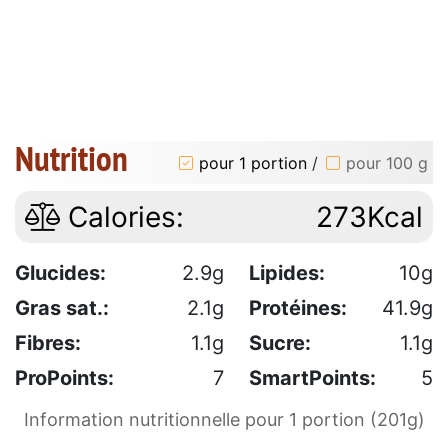
Nutrition
pour 1 portion
/
pour 100 g
Calories:
273Kcal
Glucides:
2.9g
Lipides:
10g
Gras sat.:
2.1g
Protéines:
41.9g
Fibres:
1.1g
Sucre:
1.1g
ProPoints:
7
SmartPoints:
5
Information nutritionnelle pour 1 portion (201g)