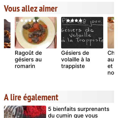
Vous allez aimer
Ragoût de
Gésiers de
Chil
ée
gésiers au
volaille à la
au 
romarin
trappiste
et h
noir
A lire également
5 bienfaits surprenants
du cumin que vous