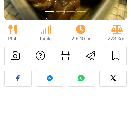
Plat
facile
2 h 10 m
273 Kcal
Poser une question
Imprimer cet
Envoyer
Publier votre photo de cet