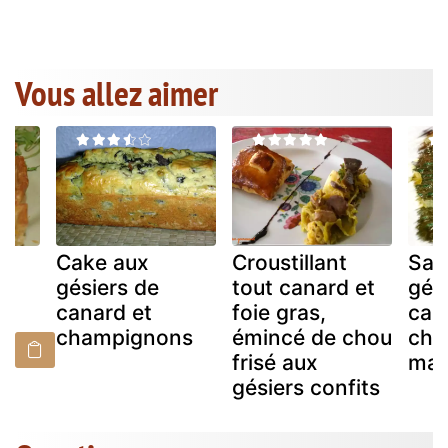
Vous allez aimer
Cake aux
Croustillant
Sam
gésiers de
tout canard et
gés
canard et
foie gras,
can
champignons
émincé de chou
chu
frisé aux
ma
gésiers confits