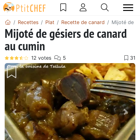
Recettes
Plat
Recette de canard
Mijoté de g
Mijoté de gésiers de canard
au cumin
Précédent
Suiv