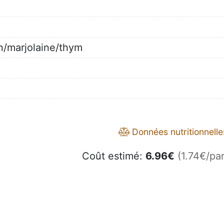
e
an/marjolaine/thym
Données nutritionnelle
Coût estimé:
6.96
€
(1.74€/par