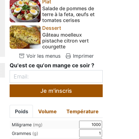
Plat
Salade de pommes de
terre à la feta, œufs et
tomates cerises
Dessert
Gâteau moelleux
pistache citron vert
courgette
Voir les menus
Imprimer
Qu'est ce qu'on mange ce soir ?
Je m'inscris
Poids
Volume
Température
Miligrame
(mg)
Grammes
(g)