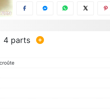
4
 croûte