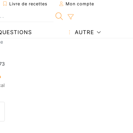
Livre de recettes
Mon compte
QUESTIONS
AUTRE
te
al
ecette à un ami
ette page
 une question à l'auteur
ublier votre photo de cette r