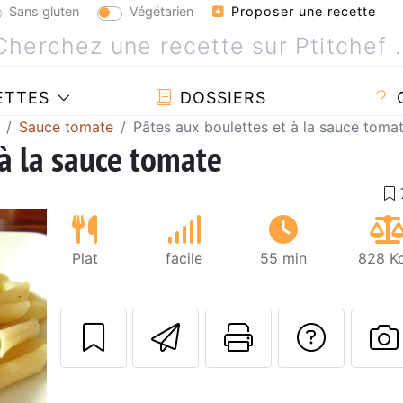
Sans gluten
Végétarien
Proposer une recette
ETTES
DOSSIERS
Sauce tomate
Pâtes aux boulettes et à la sauce toma
 à la sauce tomate
Plat
facile
55 min
828 Kc
Envoyer cette r
Imprimer c
Poser
P