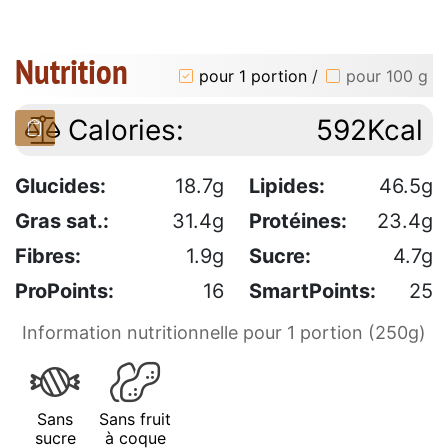
Nutrition
pour 1 portion
/
pour 100 g
Calories:
592Kcal
Glucides:
18.7g
Lipides:
46.5g
Gras sat.:
31.4g
Protéines:
23.4g
Fibres:
1.9g
Sucre:
4.7g
ProPoints:
16
SmartPoints:
25
Information nutritionnelle pour 1 portion (250g)
Sans
Sans fruit
sucre
à coque