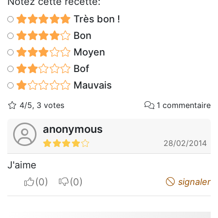
Notez cette recette:
Très bon !
Bon
Moyen
Bof
Mauvais
4/5, 3 votes
1 commentaire
anonymous
28/02/2014
J'aime
I apreciate
I do not appreciate
signaler