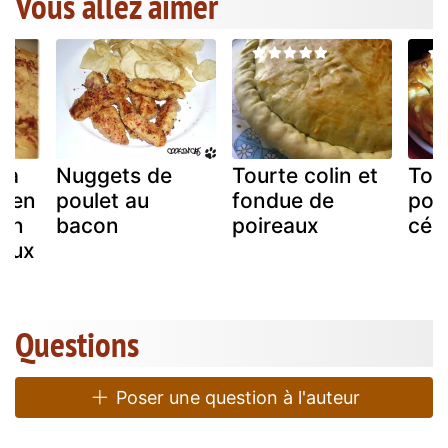
Vous allez aimer
za
Nuggets de
Tourte colin et
Tou
men
poulet au
fondue de
poul
con
bacon
poireaux
céle
eaux
Questions
Poser une question à l'auteur