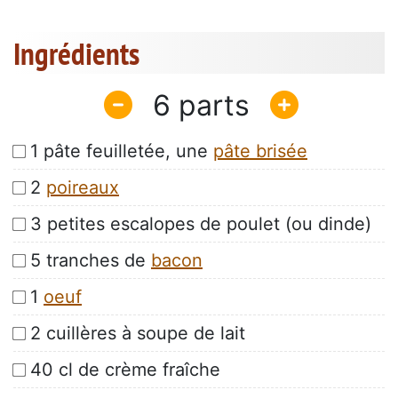
Ingrédients
6
1 pâte feuilletée, une
pâte brisée
2
poireaux
3 petites escalopes de poulet (ou dinde)
5 tranches de
bacon
1
oeuf
2 cuillères à soupe de lait
40 cl de crème fraîche