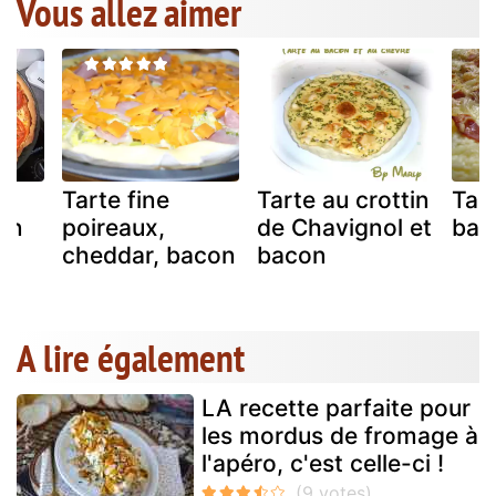
Vous allez aimer
Tarte fine
Tarte au crottin
Tar
on
poireaux,
de Chavignol et
bac
cheddar, bacon
bacon
A lire également
LA recette parfaite pour
les mordus de fromage à
l'apéro, c'est celle-ci !