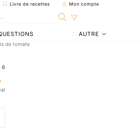
Livre de recettes
Mon compte
QUESTIONS
AUTRE
lis de tomate
al
ecette à un ami
ette page
 une question à l'auteur
ublier votre photo de cette r