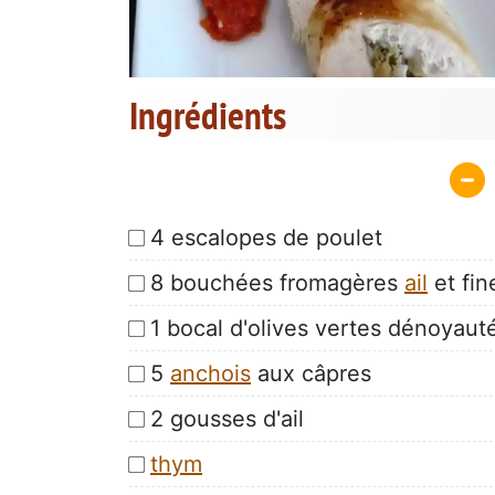
Ingrédients
4 escalopes de poulet
8 bouchées fromagères
ail
et fin
1 bocal d'olives vertes dénoyaut
5
anchois
aux câpres
2 gousses d'ail
thym