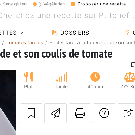
Sans gluten
Végétarien
Proposer une recette
ETTES
DOSSIERS
Tomates farcies
Poulet farci à la tapenade et son cou
ade et son coulis de tomate
Plat
facile
40 min
272 Kc
Envoyer cette r
Imprimer c
Poser
P