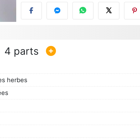
4
es herbes
ées