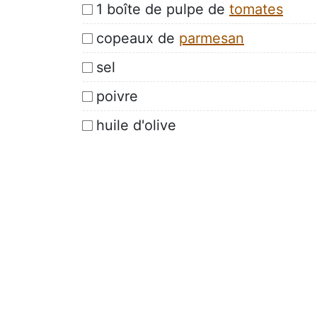
1 boîte de pulpe de
tomates
copeaux de
parmesan
sel
poivre
huile d'olive