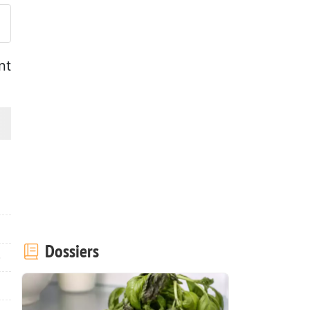
nt
Dossiers
)