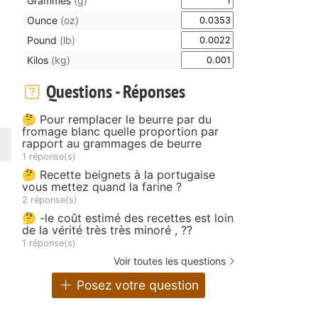
Grammes
(g)
Ounce
(oz)
Pound
(lb)
Kilos
(kg)
Questions - Réponses
🤔 Pour remplacer le beurre par du
fromage blanc quelle proportion par
rapport au grammages de beurre
1 réponse(s)
🤔 Recette beignets à la portugaise
vous mettez quand la farine ?
2 réponse(s)
🤔 -le coût estimé des recettes est loin
de la vérité très très minoré , ??
1 réponse(s)
Voir toutes les questions
Posez votre question