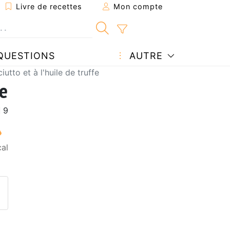
Livre de recettes
Mon compte
QUESTIONS
AUTRE
utto et à l'huile de truffe
fe
al
ecette à un ami
ette page
 une question à l'auteur
ublier votre photo de cette r