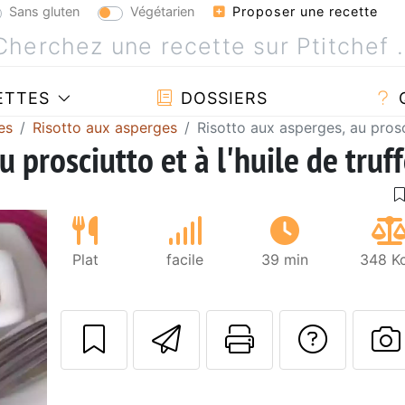
Sans gluten
Végétarien
Proposer une recette
ETTES
DOSSIERS
es
Risotto aux asperges
Risotto aux asperges, au prosci
 prosciutto et à l'huile de truf
Plat
facile
39 min
348 Kc
Envoyer cette r
Imprimer c
Poser
P