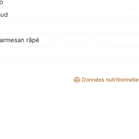
io
aud
parmesan râpé
Données nutritionnelle