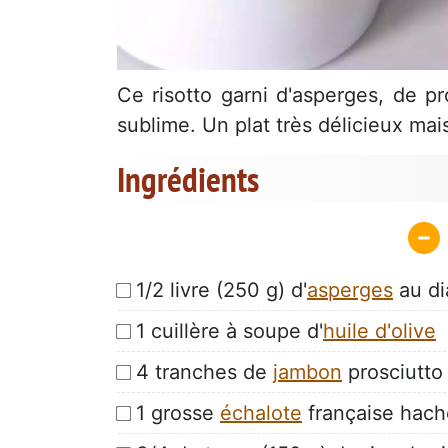
Ce risotto garni d'asperges, de pr
sublime. Un plat très délicieux mai
Ingrédients
1/2 livre (250 g) d'
asperges
au d
1 cuillère à soupe d'
huile d'olive
4 tranches de
jambon
prosciutto
1 grosse
échalote
française hac