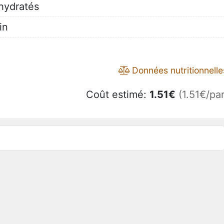
hydratés
in
a
Données nutritionnelle
Coût estimé:
1.51
€
(1.51€/par