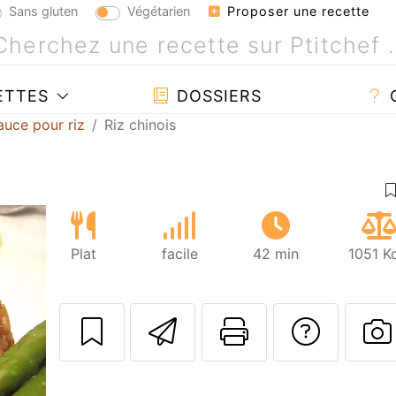
Sans gluten
Végétarien
Proposer une recette
ETTES
DOSSIERS
auce pour riz
Riz chinois
Plat
facile
42 min
1051 K
Envoyer cette r
Imprimer c
Poser
P