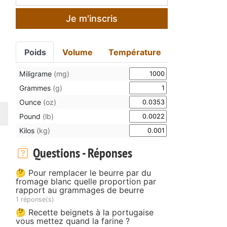
Je m'inscris
n
Poids
Volume
Température
Miligrame
(mg)
Grammes
(g)
Ounce
(oz)
Pound
(lb)
Kilos
(kg)
Questions - Réponses
🤔 Pour remplacer le beurre par du
fromage blanc quelle proportion par
rapport au grammages de beurre
1 réponse(s)
🤔 Recette beignets à la portugaise
vous mettez quand la farine ?