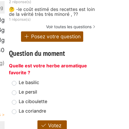
2 réponse(s)
 g
🤔 -le coût estimé des recettes est loin
de la vérité très très minoré , ??
1g
1 réponse(s)
Voir toutes les questions
6g
Posez votre question
1g
30
Question du moment
g)
Quelle est votre herbe aromatique
favorite ?
Le basilic
Le persil
La ciboulette
La coriandre
Votez