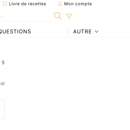
Livre de recettes
Mon compte
QUESTIONS
AUTRE
cal
ecette à un ami
ette page
 une question à l'auteur
ublier votre photo de cette r