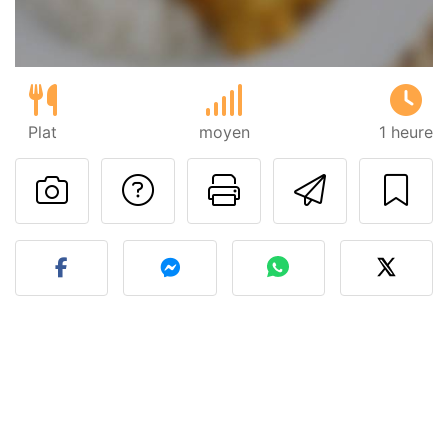
Plat
moyen
1 heure
Poser une question
Imprimer cet
Envoyer
Publier votre photo de cet