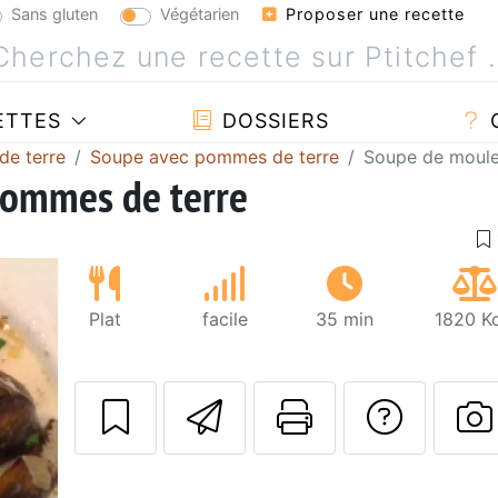
Sans gluten
Végétarien
Proposer une recette
ETTES
DOSSIERS
de terre
Soupe avec pommes de terre
Soupe de moule
pommes de terre
Plat
facile
35 min
1820 Kc
Envoyer cette r
Imprimer c
Poser
P