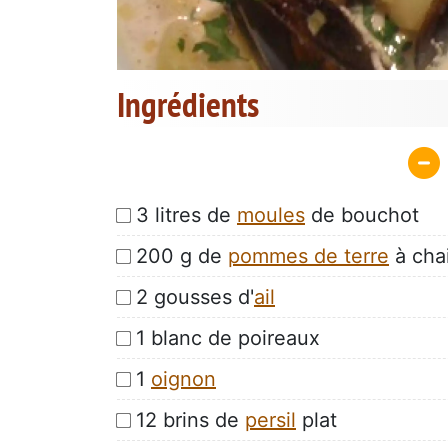
Ingrédients
3 litres de
moules
de bouchot
200 g de
pommes de terre
à cha
2 gousses d'
ail
1 blanc de poireaux
1
oignon
12 brins de
persil
plat