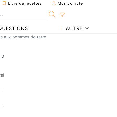
Livre de recettes
Mon compte
QUESTIONS
AUTRE
s aux pommes de terre
al
ecette à un ami
ette page
 une question à l'auteur
ublier votre photo de cette r