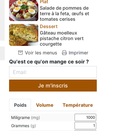
Plat
Salade de pommes de
terre à la feta, œufs et
tomates cerises
Dessert
Gâteau moelleux
pistache citron vert
courgette
Voir les menus
Imprimer
Qu'est ce qu'on mange ce soir ?
Je m'inscris
Poids
Volume
Température
Miligrame
(mg)
Grammes
(g)