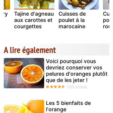
urry
Tajine d'agneau
Cuisses de
Cui
aux carottes et
poulet à la
pou
courgettes
marocaine
rou
A lire également
Voici pourquoi vous
devriez conserver vos
pelures d'oranges plutôt
que de les jeter !
Les 5 bienfaits de
l'orange