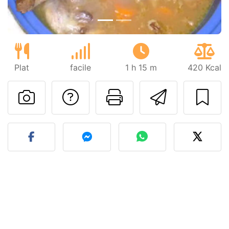
Plat
facile
1 h 15 m
420 Kcal
Poser une question
Imprimer cet
Envoyer
Publier votre photo de cet