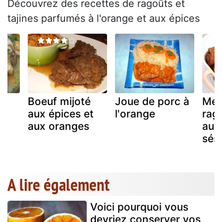
Découvrez des recettes de ragoûts et
tajines parfumés à l'orange et aux épices
t
Boeuf mijoté
Joue de porc à
Me
aux épices et
l'orange
rag
aux oranges
aux
sés
A lire également
Voici pourquoi vous
devriez conserver vos