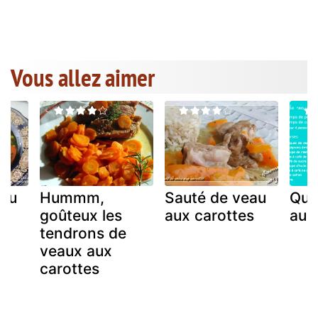
Vous allez aimer
eau
Hummm,
Sauté de veau
Qua
goûteux les
aux carottes
aux
tendrons de
veaux aux
carottes