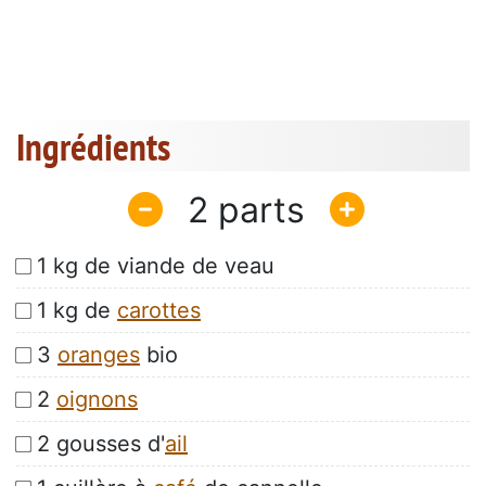
Ingrédients
2
1 kg de viande de veau
1 kg de
carottes
3
oranges
bio
2
oignons
2 gousses d'
ail