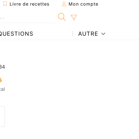
Livre de recettes
Mon compte
QUESTIONS
AUTRE
cal
ecette à un ami
ette page
 une question à l'auteur
ublier votre photo de cette r