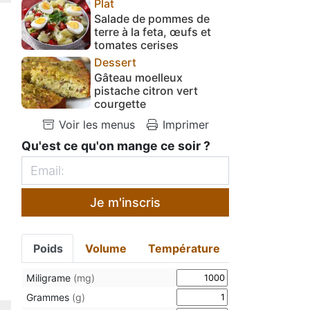
Plat
Salade de pommes de
terre à la feta, œufs et
tomates cerises
Dessert
Gâteau moelleux
pistache citron vert
courgette
Voir les menus
Imprimer
Qu'est ce qu'on mange ce soir ?
Je m'inscris
Poids
Volume
Température
Miligrame
(mg)
Grammes
(g)