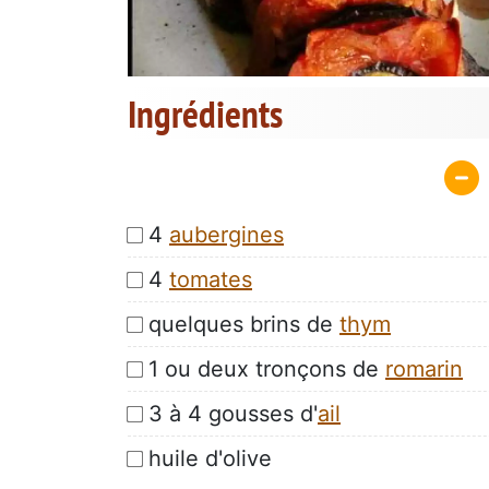
Ingrédients
4
aubergines
4
tomates
quelques brins de
thym
1 ou deux tronçons de
romarin
3 à 4 gousses d'
ail
huile d'olive