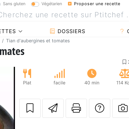
Sans gluten
Végétarien
Proposer une recette
ETTES
DOSSIERS
Tian d'aubergines et tomates
omates
Plat
facile
40 min
114 K
Envoyer cette r
Imprimer c
Poser
P