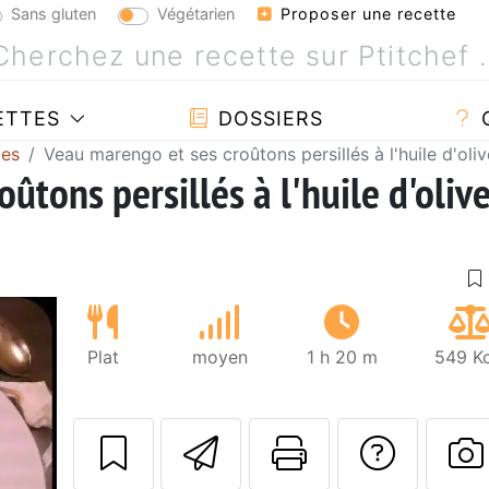
Sans gluten
Végétarien
Proposer une recette
ETTES
DOSSIERS
mes
Veau marengo et ses croûtons persillés à l'huile d'oli
ûtons persillés à l'huile d'olive
Plat
moyen
1 h 20 m
549 Kc
Envoyer cette r
Imprimer c
Poser