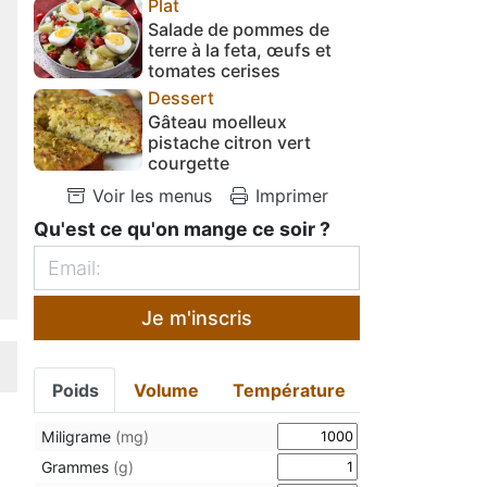
Plat
Salade de pommes de
terre à la feta, œufs et
tomates cerises
Dessert
Gâteau moelleux
pistache citron vert
courgette
Voir les menus
Imprimer
Qu'est ce qu'on mange ce soir ?
Je m'inscris
Poids
Volume
Température
Miligrame
(mg)
Grammes
(g)