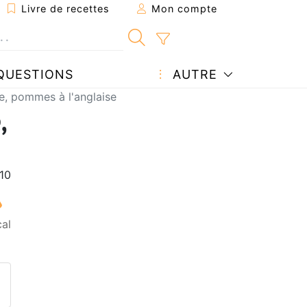
Livre de recettes
Mon compte
QUESTIONS
AUTRE
ve, pommes à l'anglaise
,
al
ecette à un ami
ette page
 une question à l'auteur